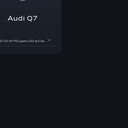
Audi Q7
Audi Q7 SUV 45 TFSI quattro 265 hp S line Tiptronic PI